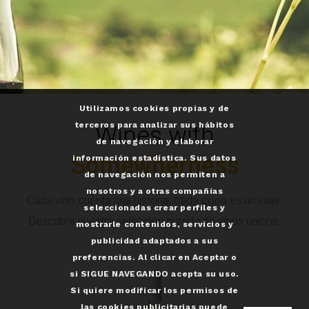
Utilizamos cookies propias y de
terceros para analizar sus hábitos
Wines with
de navegación y elaborar
Somewherness
información estadística. Sus datos
de navegación nos permiten a
nosotros y a otras compañías
Cada vino cuenta una historia, cada copa es un viaje.
seleccionadas crear perfiles y
Descubre nuestra selección curada de vinos únicos.
mostrarle contenidos, servicios y
publicidad adaptados a sus
preferencias. Al clicar en Aceptar o
si SIGUE NAVEGANDO acepta su uso.
Si quiere modificar los permisos de
las cookies publicitarias puede