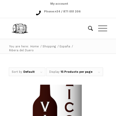
My account
Phone:
+34 / 871 051 206
You are here:
Home
/
Shopping
/
España
/
Ribera del Duero
Sort by
Default
Display
15 Products per page