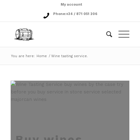
My account
Phone:
+34 / 871 051 206
You are here:
Home
/
Wine tasting service.
Buy wines