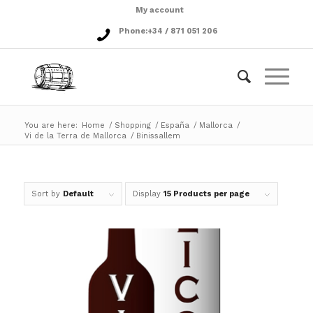
My account
Phone:
+34 / 871 051 206
You are here:
Home
/
Shopping
/
España
/
Mallorca
/
Vi de la Terra de Mallorca
/
Binissallem
Sort by
Default
Display
15 Products per page