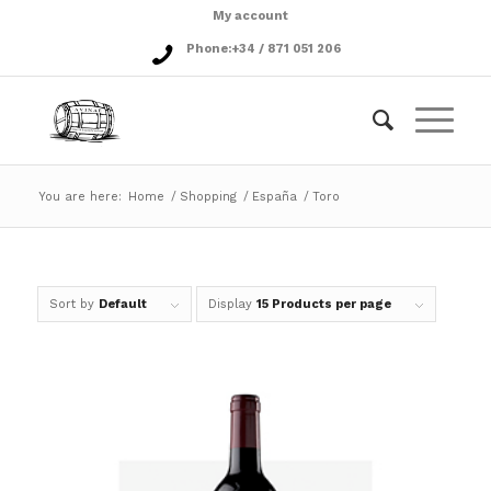
My account
Phone:
+34 / 871 051 206
You are here:
Home
/
Shopping
/
España
/
Toro
Sort by
Default
Display
15 Products per page