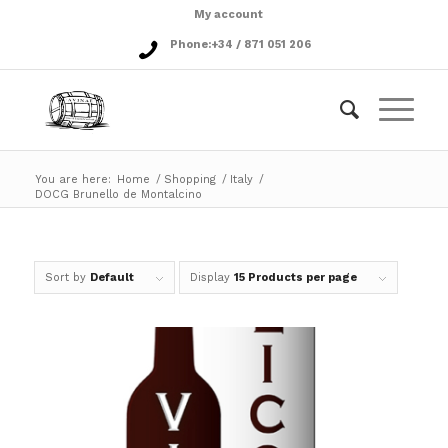
My account
Phone:
+34 / 871 051 206
You are here:
Home
/
Shopping
/
Italy
/
DOCG Brunello de Montalcino
Sort by
Default
Display
15 Products per page