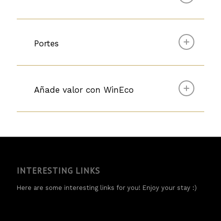
Portes
Añade valor con WinEco
INTERESTING LINKS
Here are some interesting links for you! Enjoy your stay :)