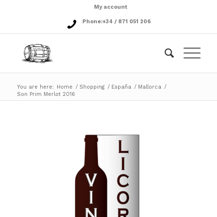
My account
Phone:
+34 / 871 051 206
You are here:
Home
/
Shopping
/
España
/
Mallorca
/
Son Prim Merlot 2016