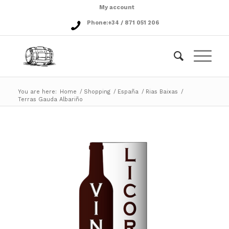
My account
Phone:
+34 / 871 051 206
You are here:
Home
/
Shopping
/
España
/
Rias Baixas
/
Terras Gauda Albariño