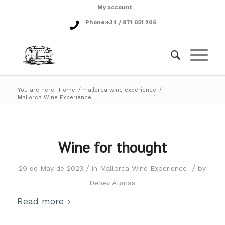
My account
Phone:
+34 / 871 051 206
You are here:
Home
/
mallorca wine experience
/
Mallorca Wine Experience
Wine for thought
/
/
29 de May de 2023
in
Mallorca Wine Experience
by
Denev Atanas
Read more