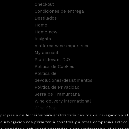
Checkout
Condiciones de entrega
Destilados
Home
Home new
Insights
mallorca wine experience
My account
Pla i Llevant D.O
Politica de Cookies
Politica de
devoluciones/desistimentos
Politica de Privacidad
Serra de Tramuntana
Wine delivery international
Wine Shop
Wine Shop Contact
propias y de terceros para analizar sus hábitos de navegación y e
Wine tasting service.
de navegación nos permiten a nosotros y a otras compañías selecci
Aviso Legal