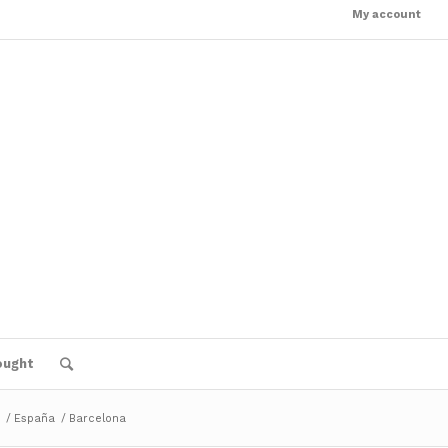
My account
ought
g
/
España
/
Barcelona