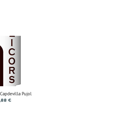
Capdevilla Pujol
,88
€