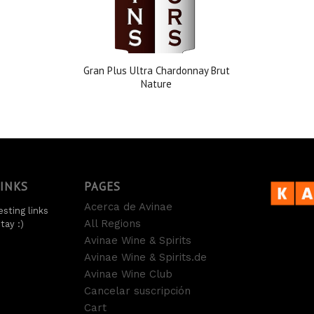
Gran Plus Ultra Chardonnay Brut
Nature
LINKS
PAGES
Acerca de Avinae
sting links
All Regions
tay :)
Avinae Wine & Spirits
Avinae Wine & Spirits.de
Avinae Wine Club
Cancelar suscripción
Cart