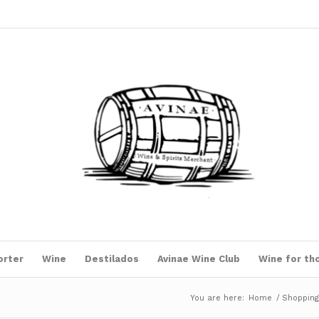
orter
Wine
Destilados
Avinae Wine Club
Wine for th
You are here:
Home
/
Shoppin