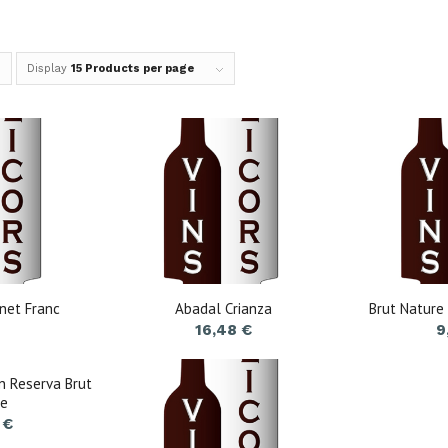
Display
15 Products per page
net Franc
Abadal Crianza
Brut Nature 
16,48
€
9
n Reserva Brut
re
0
€