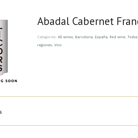
Abadal Cabernet Fran
Categories:
All wines
,
Barcelona
,
España
,
Red wine
,
Todos
regiones
,
Vino
s