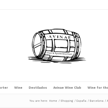
orter
Wine
Destilados
Avinae Wine Club
Wine for th
You are here:
Home
/
Shopping
/
España
/
Barcelona
/