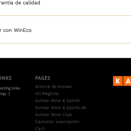
rantia de calidad
r con WinEco
LINKS
PAGES
Acerca de Avinae
sting links
All Regions
tay :)
Avinae Wine & Spirits
Avinae Wine & Spirits.de
Avinae Wine Club
Cancelar suscripción
Cart