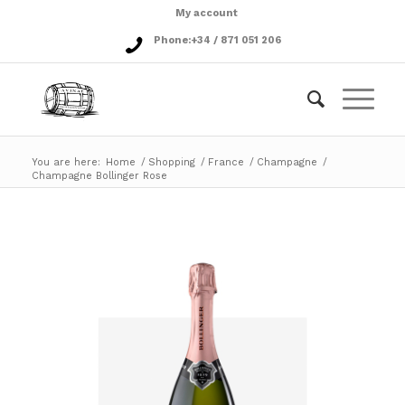
My account
Phone:
+34 / 871 051 206
You are here:
Home
/
Shopping
/
France
/
Champagne
/
Champagne Bollinger Rose