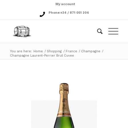
My account
Phone:
+34 / 871 051 206
You are here:
Home
/
Shopping
/
France
/
Champagne
/
Champagne Laurent-Perrier Brut Cuvee