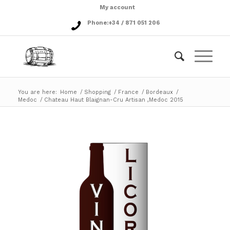
My account
Phone:
+34 / 871 051 206
You are here:
Home
/
Shopping
/
France
/
Bordeaux
/
Medoc
/
Chateau Haut Blaignan-Cru Artisan ,Medoc 2015