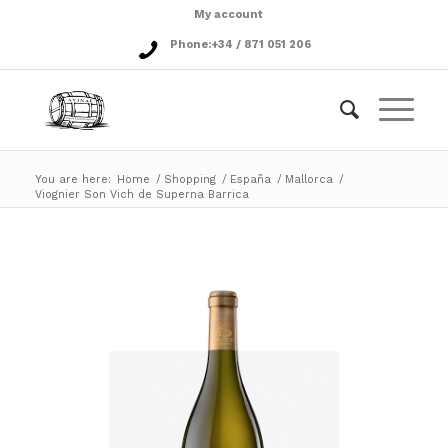
My account
Phone:
+34 / 871 051 206
You are here:
Home
/
Shopping
/
España
/
Mallorca
/
Viognier Son Vich de Superna Barrica